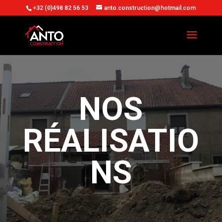
+32 (0)498 82 56 53
anto.construction@hotmail.com
NOS
RÉALISATIO
NS